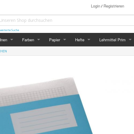
Login
Registrieren
/
weiterte Suche
dnen
Farben
Papier
Hefte
Lehrmittel Prim
CHEN
DNEN
FARBEN
PAPIER
HEFTE
LEHRMITTEL PRIM
rtonmappe / Zeichnungsmappe
Filzstifte und Kreide
Schreibpapier B5 / E5
Premiumhefte
1. Klasse Sprachen
igebuchtaschen für LP
Neocolor I
Schreibpapier A4
A4 Hefte mit Häuschen
1. Klasse Math, NM
ppli
Neocolor II
Zeichenpapier weiss A2/A3
A4 Hefte andere Lineaturen
2. Klasse Sprachen
dner
Gouache
Zeichenpapier weiss A4
B5 Hefte mit Häuschen
2. Klasse Math, NM
ister
Acrylfarben
Tonzeichenpapier A3
B5 / E5 Hefte andere Lineaturen
3. Klasse Sprachen
nellhefter
Wasserfarben
Tonzeichenpapier A4
Sonstige Hefte
3. Klasse Math, NM