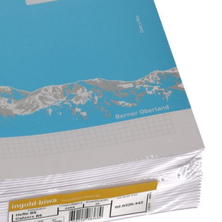
NUR FÜR DIE MATERIALVERWALTUNG
Pinsel
Nur für die Materialverwaltung
4. Klasse Sprachen
Kopierpapier farbig A3
Prismalo
4. Klasse Math, NM
Kopierpapier farbig A4
5. Klasse Sprachen
Kopierpapier Weiss
5. Klasse Math, NM
6. Klasse Sprachen
6. Klasse Math, NM