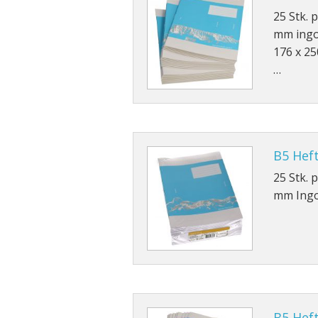
25 Stk. 
mm ingol
176 x 25
…
B5 Heft
25 Stk. 
mm Ingol
B5 Heft