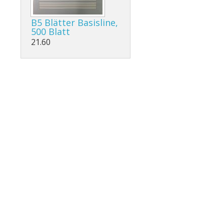
NMG und Weiteres
B5 Blätter Basisline,
500 Blatt
G, Weiteres
21.60
G, Weiteres
G, Weiteres