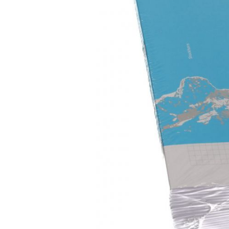
Kleben
Schreiben
Belobigungsaufkleber
Klassenzimmer Ausstattung
Sekretariat
Nur für die Materialverwaltung