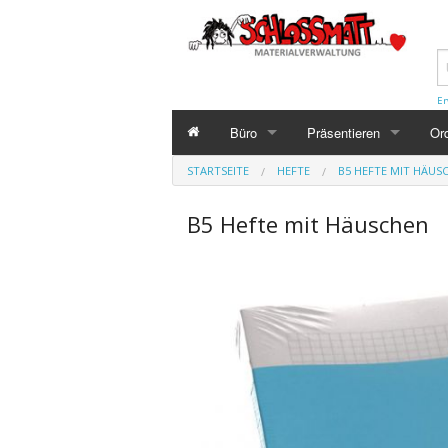
Er
Büro
Präsentieren
Or
STARTSEITE
BÜRO
HEFTE
PRÄSENTIEREN
B5 HEFTE MIT HÄUS
OR
Büroartikel LP
Flipchart
Ka
B5 Hefte mit Häuschen
Stifte für LP
Whiteboard
Ze
Abgabe an SuS
Folienschreiber
Mä
Ausleihmaterial für SuS
Kreiden
Or
Messen
Wandtafelgeräte
Reg
Schneiden
Sch