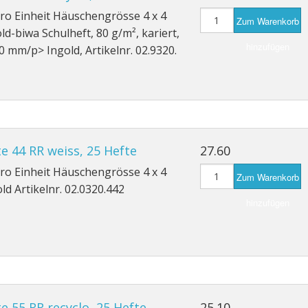
pro Einheit Häuschengrösse 4 x 4
Zum Warenkorb
d-biwa Schulheft, 80 g/m², kariert,
hinzufügen
0 mm/p> Ingold, Artikelnr. 02.9320.
e 44 RR weiss, 25 Hefte
27.60
pro Einheit Häuschengrösse 4 x 4
Zum Warenkorb
d Artikelnr. 02.0320.442
hinzufügen
e 55 RR recyclo, 25 Hefte
25.10